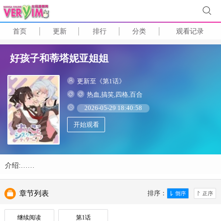
首页
更新
排行
分类
观看记录
好孩子和蒂塔妮亚姐姐
更新至《第1话》
热血,搞笑,四格,百合
2026-05-29 18:40:58
开始观看
介绍:……
章节列表
排序：
继续阅读
第1话