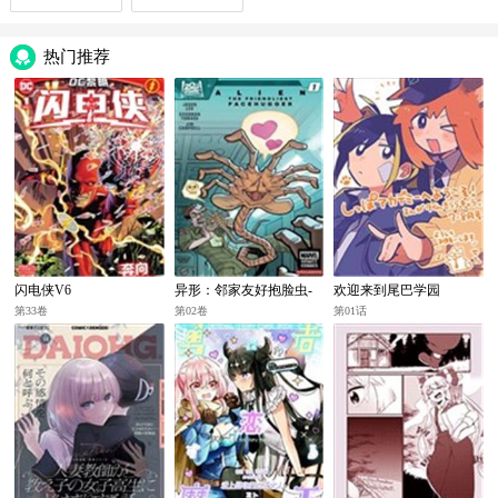
热门推荐
闪电侠V6
异形：邻家友好抱脸虫-
欢迎来到尾巴学园
无限
第33卷
第02卷
第01话